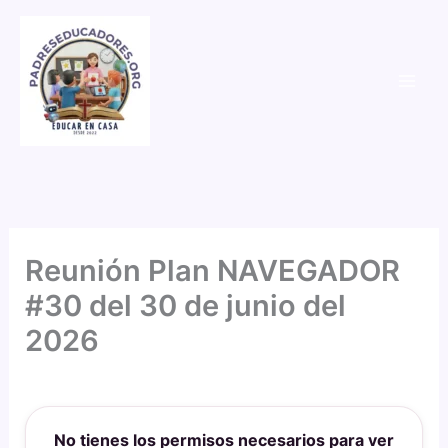
Ir
al
contenido
Reunión Plan NAVEGADOR
#30 del 30 de junio del
2026
Por
PadresEducadores
/
30 de junio de 2026
No tienes los permisos necesarios para ver