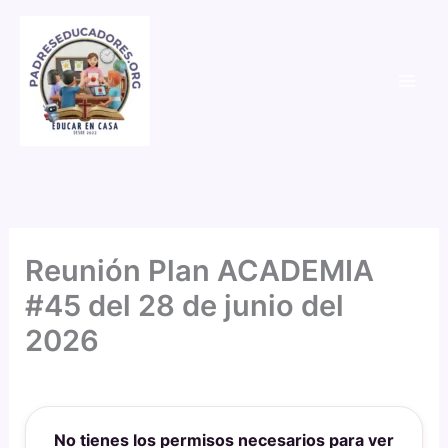
Ir
al
contenido
Reunión Plan ACADEMIA
#45 del 28 de junio del
2026
Por
PadresEducadores
/
28 de junio de 2026
No tienes los permisos necesarios para ver